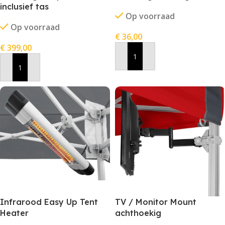
inclusief tas
Op voorraad
Op voorraad
€
36,00
€
399,00
In Winkelwagen
In Winkelwagen
Infrarood Easy Up Tent
TV / Monitor Mount
Heater
achthoekig