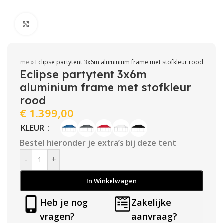
Click to enlarge
Home
»
Eclipse partytent 3x6m aluminium frame met stofkleur rood
Eclipse partytent 3x6m
aluminium frame met stofkleur
rood
€
1.399,00
KLEUR
Bestel hieronder je extra’s bij deze tent
-
+
In Winkelwagen
Heb je nog
Zakelijke
vragen?
aanvraag?