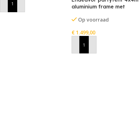
In Winkelwagen
aluminium frame met
stofkleur rood
Op voorraad
€
1.499,00
In Winkelwagen