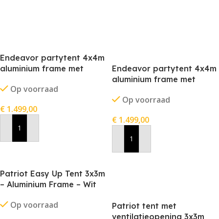
Endeavor partytent 4x4m
aluminium frame met
Endeavor partytent 4x4m
stofkleur wit
aluminium frame met
Op voorraad
stofkleur zwart
Op voorraad
€
1.499,00
€
1.499,00
In Winkelwagen
In Winkelwagen
Patriot Easy Up Tent 3x3m
– Aluminium Frame – Wit
Doek
Op voorraad
Patriot tent met
ventilatieopening 3x3m