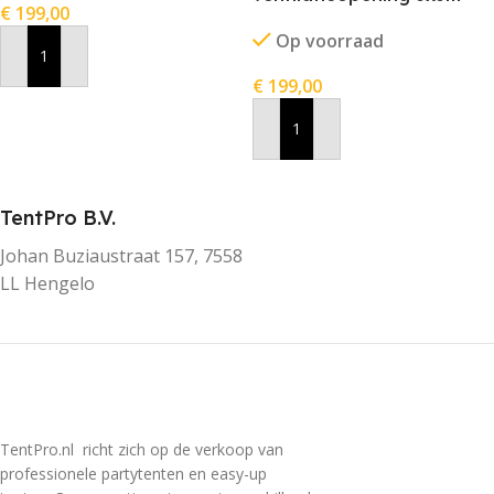
€
199,00
stofkleur grijs
Op voorraad
In Winkelwagen
€
199,00
In Winkelwagen
TentPro B.V.
Johan Buziaustraat 157, 7558
LL Hengelo
TentPro.nl richt zich op de verkoop van
professionele partytenten en easy-up