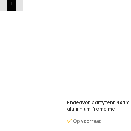
In Winkelwagen
Endeavor partytent 4x4m
aluminium frame met
stofkleur blauw
Op voorraad