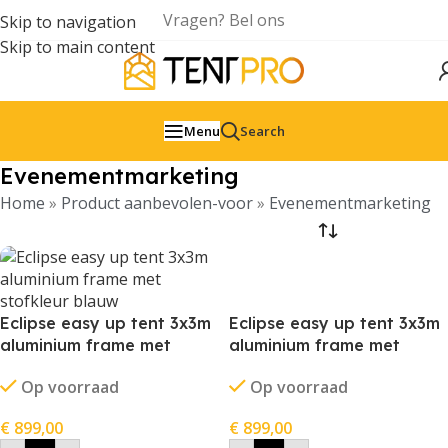
Vragen? Bel ons
Skip to navigation
Skip to main content
Menu
Search
Evenementmarketing
Home
»
Product aanbevolen-voor
»
Evenementmarketing
Eclipse easy up tent 3x3m
Eclipse easy up tent 3x3m
aluminium frame met
aluminium frame met
stofkleur blauw
stofkleur grijs
Op voorraad
Op voorraad
€
899,00
€
899,00