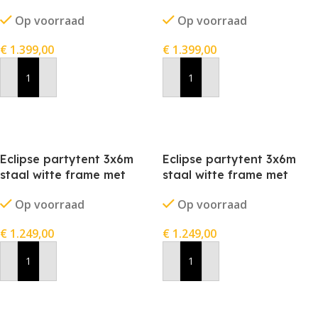
stofkleur wit
stofkleur zwart
Op voorraad
Op voorraad
€
1.399,00
€
1.399,00
In Winkelwagen
In Winkelwagen
Eclipse partytent 3x6m
Eclipse partytent 3x6m
staal witte frame met
staal witte frame met
stofkleur blauw
stofkleur grijs
Op voorraad
Op voorraad
€
1.249,00
€
1.249,00
In Winkelwagen
In Winkelwagen