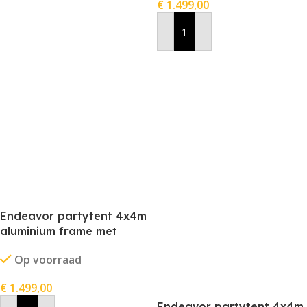
€
1.499,00
In Winkelwagen
Endeavor partytent 4x4m
aluminium frame met
stofkleur grijs
Op voorraad
€
1.499,00
Endeavor partytent 4x4m