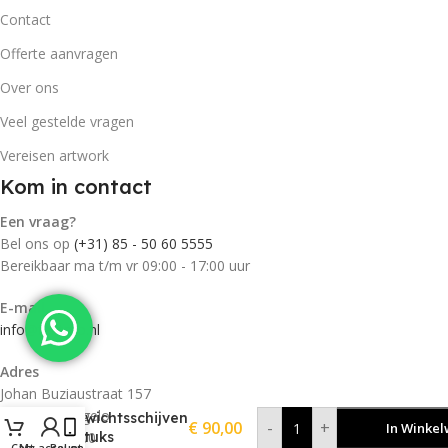
Contact
Offerte aanvragen
Over ons
Veel gestelde vragen
Vereisen artwork
Kom in contact
Een vraag?
Bel ons op
(+31) 85 - 50 60 5555
Bereikbaar ma t/m vr 09:00 - 17:00 uur
E-mail
info@tentpro.nl
Adres
Johan Buziaustraat 157
7558 LL Hengelo
Gewichtsschijven
€
90,00
-
+
In Winke
KvK: 77178300
2 stuks
Cart
My account
Bel ons