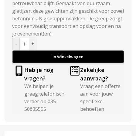
betrouwbaar blijft. Gemaakt van duurzaam
gietijzer, deze gewichten zijn geschikt voor zowel
betonnen als grasoppervlakken. De greep zorgt
voor eenvoudig transport en opslag voor en na
je evenement(en).
-
+
In Winkelwagen
Heb je nog
Zakelijke
vragen?
aanvraag?
We helpen je
Vraag een offerte
graag telefonisch
aan voor jouw
verder op 085-
specifieke
50605555
behoeften