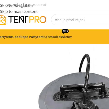
ratis verzending |
Skip to navigation
Eigen voorraad
Skip to main content
2026
artytent
Goedkope Partytent
Accessoires
Nieuw