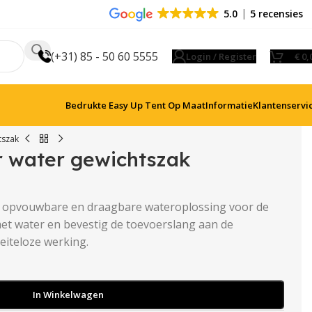
5.0
5 recensies
(+31) 85 - 50 60 5555
Login / Register
€
0,
Bedrukte Easy Up Tent Op Maat
Informatie
Klantenservi
tszak
r water gewichtszak
, opvouwbare en draagbare wateroplossing voor de
 met water en bevestig de toevoerslang aan de
eiteloze werking.
In Winkelwagen