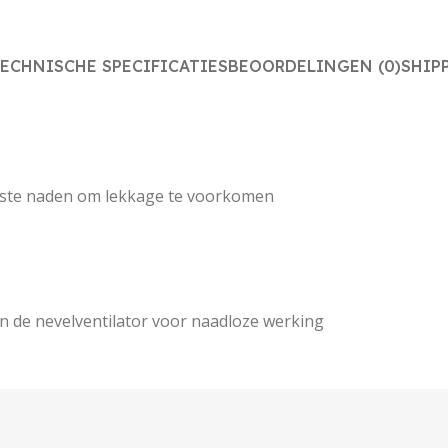
ECHNISCHE SPECIFICATIES
BEOORDELINGEN (0)
SHIP
aste naden om lekkage te voorkomen
 de nevelventilator voor naadloze werking