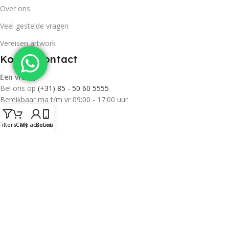
Over ons
Veel gestelde vragen
Vereisen artwork
Kom in contact
Een vraag?
Bel ons op
(+31) 85 - 50 60 5555
Bereikbaar ma t/m vr 09:00 - 17:00 uur
E-mail
Filters
Cart
My account
Bel ons
info@tentpro.nl
Adres
Johan Buziaustraat 157
7558 LL Hengelo
KvK: 77178300
BTW: NL11ABNA0872547469
©2026 TentPro |
Sitemap
|
Algemene voorwaarden
|