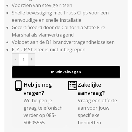
Voorzien van stevige ritsen
Snelle bevestiging met Truss Clips voor een
eenvoudige en snelle installatie
Gecertificeerd door de California State Fire
Marshal als vlamvertragend
Voldoet aan de B1 brandvertragendheidseisen
E-Z UP Shelter is niet inbegrepen
-
+
In Winkelwagen
Heb je nog
Zakelijke
vragen?
aanvraag?
We helpen je
Vraag een offerte
graag telefonisch
aan voor jouw
verder op 085-
specifieke
50605555
behoeften