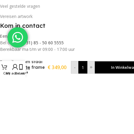
Veel gestelde vragen
Vereisen artwork
Kom in contact
Een vraag?
Bel ons op
(+31) 85 - 50 60 5555
Bereikbaar ma t/m vr 09:00 - 17:00 uur
Vantage
E-mail
3x3m staal
€
349,00
-
+
witte frame
In Winkelw
info@tentpro.nl
met
Cart
My account
Bel ons
stofkleur wit
Adres
Johan Buziaustraat 157
7558 LL Hengelo
KvK: 77178300
BTW: NL11ABNA0872547469
©2026 TentPro |
Sitemap
|
Algemene voorwaarden
|
Privacy verklaring
| Site by
BrandOnDigital