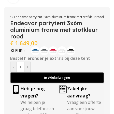
Home
»
Endeavor partytent 3x6m aluminium frame met stofkleur rood
Endeavor partytent 3x6m
aluminium frame met stofkleur
rood
€
1.649,00
KLEUR
Bestel hieronder je extra’s bij deze tent
-
+
In Winkelwagen
Heb je nog
Zakelijke
vragen?
aanvraag?
We helpen je
Vraag een offerte
graag telefonisch
aan voor jouw